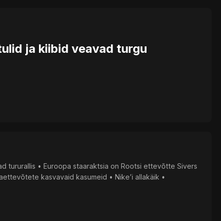
ulid ja kiibid veavad turgu
ad tururallis • Euroopa staaraktsia on Rootsi ettevõtte Sivers
ettevõtete kasvavaid kasumeid • Nike’i allakäik •