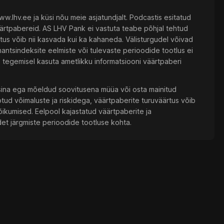
.lhv.ee ja küsi nõu meie asjatundjalt. Podcastis esitatud
äärtpabereid. AS LHV Pank ei vastuta teabe põhjal tehtud
tus võib nii kasvada kui ka kahaneda. Välisturgudel võivad
nantsindeksite eelmiste või tulevaste perioodide tootlus ei
 tegemisel kasuta ametlikku informatsiooni väärtpaberi
üsina ega mõeldud soovitusena müüa või osta mainitud
tud võimaluste ja riskidega, väärtpaberite turuväärtus võib
õikumised. Eelpool kajastatud väärtpaberite ja
det järgmiste perioodide tootluse kohta.