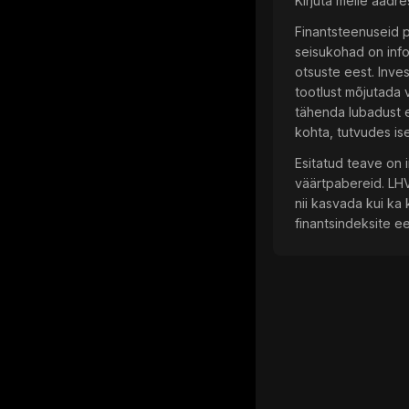
Kirjuta meile aadre
Finantsteenuseid p
seisukohad on info
otsuste eest. Inve
tootlust mõjutada 
tähenda lubadust e
kohta, tutvudes ise
Esitatud teave on 
väärtpabereid. LHV
nii kasvada kui ka
finantsindeksite e