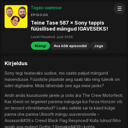
Tagasi saatesse
☰
EPISOOD
Teine Tase 587 × Sony tappis
füüsilised mängud IGAVESEKS!
Level1 Raadio
9. juuli 2026
Mängi
Ava kõik episoodid
Jaga
Kirjeldus
Sony tegi teatavaks uudise, mis saatis paljud mängurid
masendusse. Füüsiliste plaatide aeg saab läbi ning tulevik on
üdini digitaalne. Mida tähendab see aga meie jaoks?
Andri andis kiusatusele järele ja ostis ära The Crew Motorfesti.
Kas tõesti on tegemist parema mänguga kui Forza Horizon või
on teosed võrreldamatud? Lisaks sellele sai ta käed külge
panna ühe parima Ubisofti mängu uusversioonile –
Assassin&#39;s Creed Black Flag Resynced! Külla tulnud Riho
jagab aga muljeid Gothic 1 Remake&#39;i kohta.