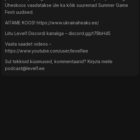
Üheskoos vaadatakse üle ka kõik suuremad Summer Game
Festi uudised.
AITAME KOOS! https://www.ukrainaheaks.ee/
Liitu Level1 Discordi kanaliga – discord.gg/t7BbH45
Vaata saadet videos –
https://www.youtube.com/user/level1ee
Sul tekkisid küsimused, kommentaarid? Kirjuta meile
podcast@level1.ee