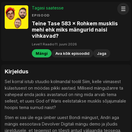
Tagasi saatesse
☰
EPISOOD
Teine Tase 583 × Rohkem musklis
mehi ehk miks mängurid naisi
vihkavad?
Level1 Raadio
11. juuni 2026
Mängi
Ava kõik episoodid
Jaga
Kirjeldus
Sel korral istub stuudio kolmandal toolil Siim, kelle viimasest
külastusest on möödas pikki aastaid. Milliseid mängužanre ta
vahepeal enda jaoks avastanud on ning mida arvab tema
sellest, et uues God of Waris eelistatakse musklis sõjajumalale
hoopis tema surnud naist?
Sten ei saa üle ega ümber uuest Bondi mängust, Andri aga
mängis eesootava Devolver Digitali mängu demo ja jõudis
järeldusele, et tegemist on tõesti antud väljaandja teosega.