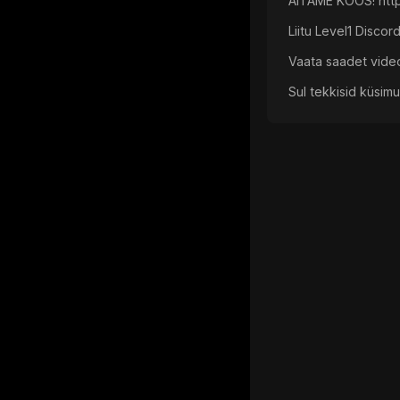
AITAME KOOS! http
Liitu Level1 Disco
Vaata saadet vide
Sul tekkisid küsim