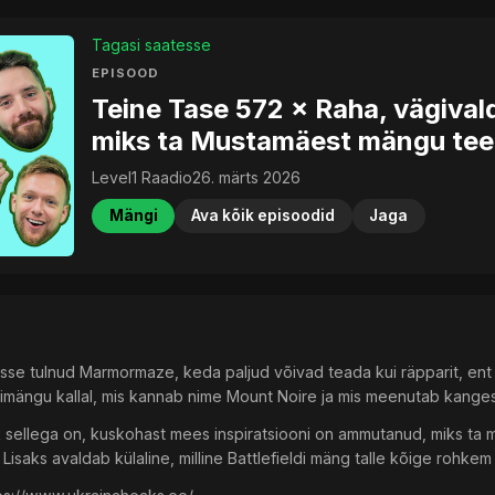
Tagasi saatesse
EPISOOD
Teine Tase 572 × Raha, vägival
miks ta Mustamäest mängu te
Level1 Raadio
26. märts 2026
Mängi
Ava kõik episoodid
Jaga
esse tulnud Marmormaze, keda paljud võivad teada kui räpparit, ent
mängu kallal, mis kannab nime Mount Noire ja mis meenutab kangest
k sellega on, kuskohast mees inspiratsiooni on ammutanud, miks ta m
Lisaks avaldab külaline, milline Battlefieldi mäng talle kõige rohke