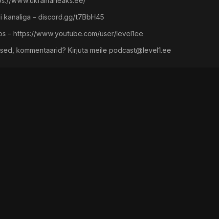
s://www.ukrainaheaks.ee/
rdi kanaliga – discord.gg/t7BbH45
os – https://www.youtube.com/user/level1ee
used, kommentaarid? Kirjuta meile
podcast@level1.ee