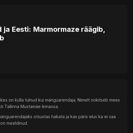
d ja Eesti: Marmormaze räägib,
eb
 kes on külla tulnud kui mänguarendaja. Nimelt nokitseb mees
i Tallinna Mustamäe linnaosa.
änguarendajaks otsustas hakata ja kas päris elus ka ei saa
m on meeldinud.