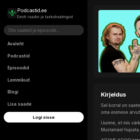
Podcastid.ee
Eesti raadio ja taskuhaalingud
Avaleht
Podcastid
Episoodid
Lemmikud
Blogi
Kirjeldus
Lisa saade
Sel korral on saat
oma esimese arvuti
Logi sisse
Uurime, et mis vär
Mustamäel hüpata. 