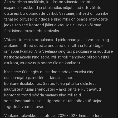
Aira Veelmaa analüüsib, kuidas on viimaste aastate
majanduskeskkond ja ebakindlus mõjutanud ettevõtete
otsuseid büroopindade valikul. Vaatame, millised on üürnike
tänased ootused pindadele ning miks on osade ettevõtete
jaoks senised kontorid jäänud kas liiga suureks või oma
funktsionaalsuselt ebasobivaks.
Võtame teemaks populaarsed piirkonnad ja ärikvartalid ning
arutame, millised uued arendused on Tallinna turul kõige
silmapaistvamad. Aira Veelmaa selgitab pakkumise ja nõudluse
hetketasakaalu ning seda, millist rolli mängivad büroo valikul
asukoht, mugavus ja hoone üldine kvaliteet.
Käsitleme üüritingimusi, hindade indekseerimist ning
üürileandjate paindlikkust tänases tihedas
konkurentsiolukorras. Saates tuleb juttu ka olulistest
muutustest ruumilahendustes – miks on täielikult avatud
kontorite trend mööda saamas ning milliseid
sotsialiseerumisalasid ja liigendatust tänapäeva töötajad
tegelikult väärtustavad.
Vaatame tulevikku aastatesse 2026-2027, hindame turu