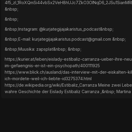
4f5_zI_1RoXQmSi44vbSx2VeH8hUJc7ZkO3OlNqD6_2JSu1SianMR
&nbsp;
&nbsp;
&nbsp;Instagram: @kurjategijajakaristus_podcast&nbsp;
&nbsp;E-mail:
kurjategijajakaristus.podcast@gmail.com
&nbsp;
&nbsp;Muusika: zapsplat&nbsp; &nbsp;
https://kurier.at/leben/eislady-estibaliz-carranza-ueber-ihre-ne
im-gefaengnis-er-ist-ein-psychopath/400111925
https://www.blick.ch/ausland/das-interview-mit-der-eiskalten-kil
ich-mordete-weil-ich-liebte-id3275374.html
https://de.wikipedia.org/wiki/Estibaliz_Carranza Meine zwei Lebe
wahre Geschichte der Eislady Estibaliz Carranza ,&nbsp; Martin