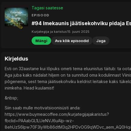
Tagasi saatesse
EPISOOD
#94 Imekaunis jäätisekohviku pidaja Es
Kurjategija ja karistus
15. juuni 2025
Mängi
Ava kõik episoodid
Jaga
Kirjeldus
Esti on 32aastane kui lõpuks ometi tema eluunistus täitub: ta oota
Aga juba kaks nädalat hiljem on ta sunnitud oma kodulinnast Viini
põgenema, sest tema jäätisekohviku keldrist leitakse kaks tükel
inimkeha. Head kuulamist!
&nbsp;
Siin saab mulle motivatsioonisüsti anda:
https://www.buymeacoffee.com/kurjategijajakaristus?
fbclid=PAAabGL1LUeNVJ6uAlp-wz-
8ehUzS6lpw70F3lyWb86dtM3q2HPDvOG9qWDvc_aem_AQ0Hqi