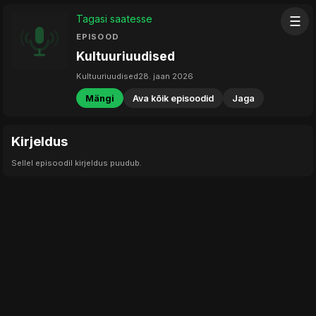
Tagasi saatesse
☰
EPISOOD
Kultuuriuudised
Kultuuriuudised
28. jaan 2026
Mängi
Ava kõik episoodid
Jaga
Kirjeldus
Sellel episoodil kirjeldus puudub.