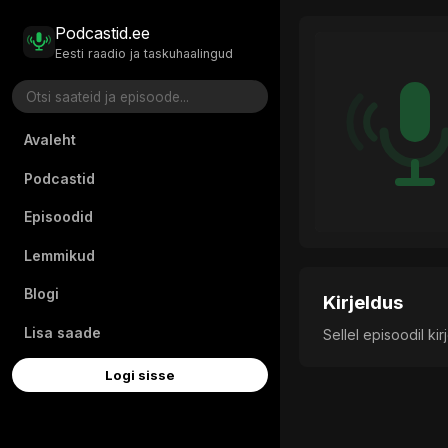
Podcastid.ee
Eesti raadio ja taskuhaalingud
Avaleht
Podcastid
Episoodid
Lemmikud
Blogi
Kirjeldus
Lisa saade
Sellel episoodil ki
Logi sisse