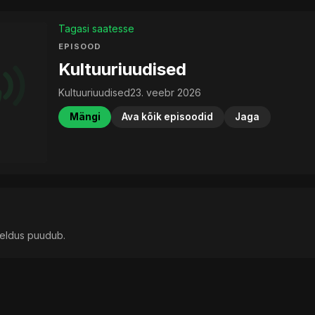
Tagasi saatesse
EPISOOD
Kultuuriuudised
Kultuuriuudised
23. veebr 2026
Mängi
Ava kõik episoodid
Jaga
rjeldus puudub.