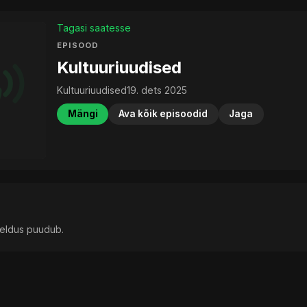
Tagasi saatesse
EPISOOD
Kultuuriuudised
Kultuuriuudised
19. dets 2025
Mängi
Ava kõik episoodid
Jaga
rjeldus puudub.