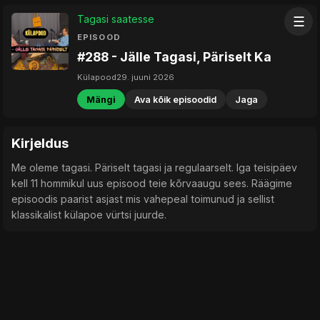
Tagasi saatesse
☰
EPISOOD
#288 - Jälle Tagasi, Päriselt Ka
Külapood
29. juuni 2026
Mängi
Ava kõik episoodid
Jaga
Kirjeldus
Me oleme tagasi. Päriselt tagasi ja regulaarselt. Iga teisipäev
kell 11 hommikul uus episood teie kõrvaaugu sees. Räägime
episoodis paarist asjast mis vahepeal toimunud ja sellist
klassikalist külapoe vürtsi juurde.