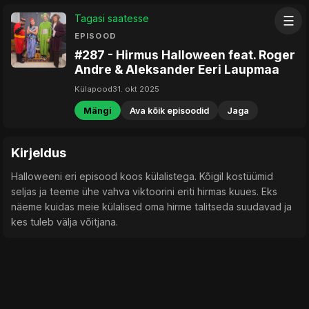
Tagasi saatesse
☰
EPISOOD
#287 - Hirmus Halloween feat. Roger
Andre & Aleksander Eeri Laupmaa
Külapood
31. okt 2025
Mängi
Ava kõik episoodid
Jaga
Kirjeldus
Halloweeni eri episood koos külalistega. Kõigil kostüümid
seljas ja teeme ühe vahva viktoorini eriti hirmas kuues. Eks
näeme kuidas meie külalised oma hirme talitseda suudavad ja
kes tuleb välja võitjana.