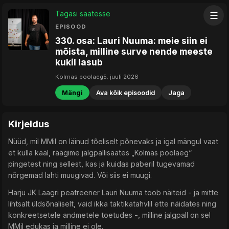
Tagasi saatesse
☰
EPISOOD
330. osa: Lauri Nuuma: meie siin ei
mõista, milline surve nende meeste
kukil lasub
Kolmas poolaeg
5. juuli 2026
Mängi
Ava kõik episoodid
Jaga
Kirjeldus
Nüüd, mil MMil on läinud tõeliselt põnevaks ja igal mängul vaat
et kulla kaal, räägime jalgpallisaates „Kolmas poolaeg“
pingetest ning sellest, kas ja kuidas paberil tugevamad
nõrgemad lahti muugivad. Või siis ei muugi.
Harju JK Laagri peatreener Lauri Nuuma toob näiteid - ja mitte
lihtsalt üldsõnaliselt, vaid ikka taktikatahvlil ette näidates ning
konkreetsetele andmetele toetudes -, milline jalgpall on sel
MMil edukas ja milline ei ole.