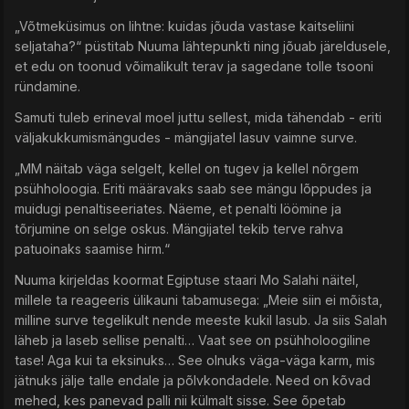
„Võtmeküsimus on lihtne: kuidas jõuda vastase kaitseliini
seljataha?“ püstitab Nuuma lähtepunkti ning jõuab järeldusele,
et edu on toonud võimalikult terav ja sagedane tolle tsooni
ründamine.
Samuti tuleb erineval moel juttu sellest, mida tähendab - eriti
väljakukkumismängudes - mängijatel lasuv vaimne surve.
„MM näitab väga selgelt, kellel on tugev ja kellel nõrgem
psühholoogia. Eriti määravaks saab see mängu lõppudes ja
muidugi penaltiseeriates. Näeme, et penalti löömine ja
tõrjumine on selge oskus. Mängijatel tekib terve rahva
patuoinaks saamise hirm.“
Nuuma kirjeldas koormat Egiptuse staari Mo Salahi näitel,
millele ta reageeris ülikauni tabamusega: „Meie siin ei mõista,
milline surve tegelikult nende meeste kukil lasub. Ja siis Salah
läheb ja laseb sellise penalti… Vaat see on psühholoogiline
tase! Aga kui ta eksinuks… See olnuks väga-väga karm, mis
jätnuks jälje talle endale ja põlvkondadele. Need on kõvad
mehed, kes panevad palli nii külmalt sisse. See õpetab