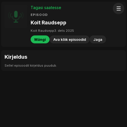
Tagasi saatesse
☰
EPISOOD
Koit Raudsepp
Koit Raudsepp
3. dets 2025
Mängi
Ava kõik episoodid
Jaga
Kirjeldus
Sellel episoodil kirjeldus puudub.