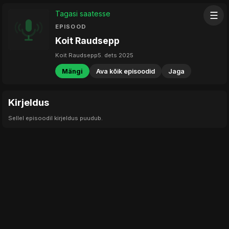
Tagasi saatesse
☰
EPISOOD
Koit Raudsepp
Koit Raudsepp
5. dets 2025
Mängi
Ava kõik episoodid
Jaga
Kirjeldus
Sellel episoodil kirjeldus puudub.