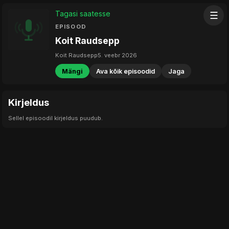
Tagasi saatesse
☰
EPISOOD
Koit Raudsepp
Koit Raudsepp
5. veebr 2026
Mängi
Ava kõik episoodid
Jaga
Kirjeldus
Sellel episoodil kirjeldus puudub.