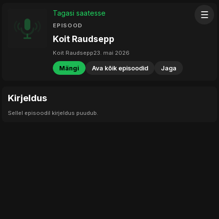
Tagasi saatesse
☰
EPISOOD
Koit Raudsepp
Koit Raudsepp
23. mai 2026
Mängi
Ava kõik episoodid
Jaga
Kirjeldus
Sellel episoodil kirjeldus puudub.