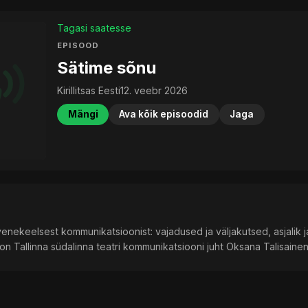
Tagasi saatesse
EPISOOD
Sätime sõnu
Kirillitsas Eesti
12. veebr 2026
Mängi
Ava kõik episoodid
Jaga
nekeelsest kommunikatsioonist: vajadused ja väljakutsed, asjalik ja
on Tallinna südalinna teatri kommunikatsiooni juht Oksana Talisainen