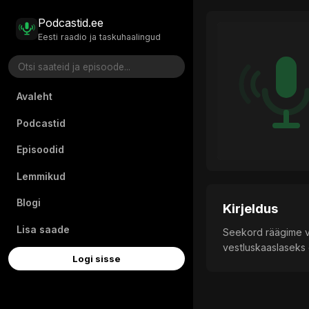
Podcastid.ee
Eesti raadio ja taskuhaalingud
Avaleht
Podcastid
Episoodid
Lemmikud
Blogi
Kirjeldus
Lisa saade
Seekord räägime ve
vestluskaaslaseks 
Logi sisse