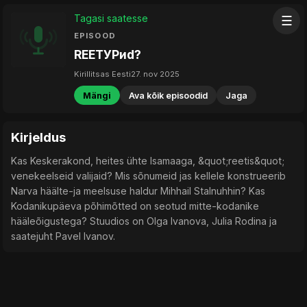
Tagasi saatesse
☰
EPISOOD
REETУРиd?
Kirillitsas Eesti
27. nov 2025
Mängi
Ava kõik episoodid
Jaga
Kirjeldus
Kas Keskerakond, heites ühte Isamaaga, &quot;reetis&quot;
venekeelseid valijaid? Mis sõnumeid jas kellele konstrueerib
Narva häälte-ja meelsuse haldur Mihhail Stalnuhhin? Kas
Kodanikupäeva põhimõtted on seotud mitte-kodanike
hääleõigustega? Stuudios on Olga Ivanova, Julia Rodina ja
saatejuht Pavel Ivanov.