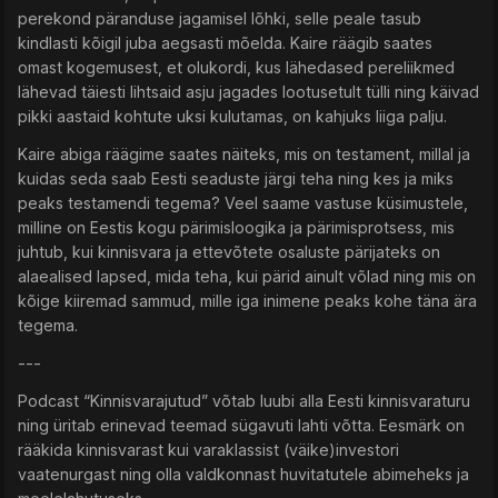
perekond päranduse jagamisel lõhki, selle peale tasub
kindlasti kõigil juba aegsasti mõelda. Kaire räägib saates
omast kogemusest, et olukordi, kus lähedased pereliikmed
lähevad täiesti lihtsaid asju jagades lootusetult tülli ning käivad
pikki aastaid kohtute uksi kulutamas, on kahjuks liiga palju.
Kaire abiga räägime saates näiteks, mis on testament, millal ja
kuidas seda saab Eesti seaduste järgi teha ning kes ja miks
peaks testamendi tegema? Veel saame vastuse küsimustele,
milline on Eestis kogu pärimisloogika ja pärimisprotsess, mis
juhtub, kui kinnisvara ja ettevõtete osaluste pärijateks on
alaealised lapsed, mida teha, kui pärid ainult võlad ning mis on
kõige kiiremad sammud, mille iga inimene peaks kohe täna ära
tegema.
---
Podcast “Kinnisvarajutud” võtab luubi alla Eesti kinnisvaraturu
ning üritab erinevad teemad sügavuti lahti võtta. Eesmärk on
rääkida kinnisvarast kui varaklassist (väike)investori
vaatenurgast ning olla valdkonnast huvitatutele abimeheks ja