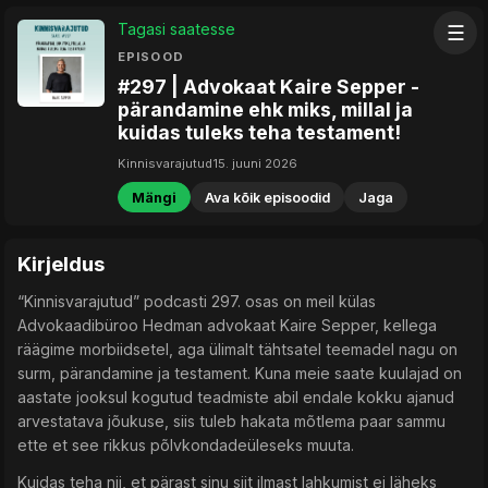
Tagasi saatesse
☰
EPISOOD
#297 | Advokaat Kaire Sepper -
pärandamine ehk miks, millal ja
kuidas tuleks teha testament!
Kinnisvarajutud
15. juuni 2026
Mängi
Ava kõik episoodid
Jaga
Kirjeldus
“Kinnisvarajutud” podcasti 297. osas on meil külas
Advokaadibüroo Hedman advokaat Kaire Sepper, kellega
räägime morbiidsetel, aga ülimalt tähtsatel teemadel nagu on
surm, pärandamine ja testament. Kuna meie saate kuulajad on
aastate jooksul kogutud teadmiste abil endale kokku ajanud
arvestatava jõukuse, siis tuleb hakata mõtlema paar sammu
ette et see rikkus põlvkondadeüleseks muuta.
Kuidas teha nii, et pärast sinu siit ilmast lahkumist ei läheks