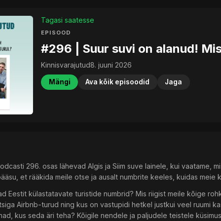
Tagasi saatesse
EPISOOD
#296 | Suur suvi on alanud! Mis
Kinnisvarajutud
8. juuni 2026
Mängi
Ava kõik episoodid
Jaga
odcasti 296. osas lähevad Algis ja Siim suve lainele, kui vaatame, mis 
ääsu, et rääkida meile otse ja ausalt numbrite keeles, kuidas meie ko
d Eestit külastatavate turistide numbrid? Mis riigist meile kõige roh
iga Airbnb-turud ning kus on vastupidi hetkel justkui veel ruumi ka
d, kus seda äri teha? Kõigile nendele ja paljudele teistele küsimus