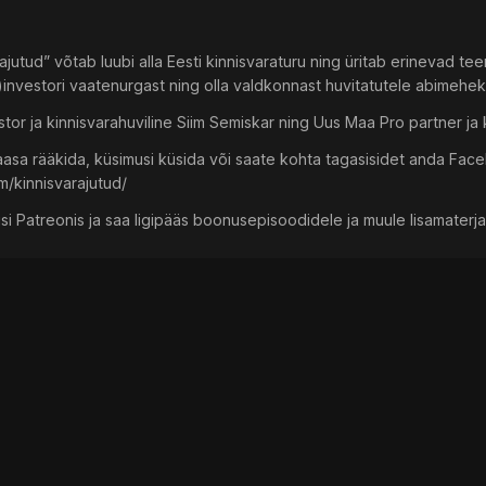
jutud” võtab luubi alla Eesti kinnisvaraturu ning üritab erinevad te
e)investori vaatenurgast ning olla valdkonnast huvitatutele abimehe
tor ja kinnisvarahuviline Siim Semiskar ning Uus Maa Pro partner ja k
asa rääkida, küsimusi küsida või saate kohta tagasisidet anda Faceb
/kinnisvarajutud/
i Patreonis ja saa ligipääs boonusepisoodidele ja muule lisamaterj