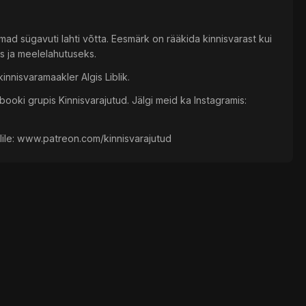
emad sügavuti lahti võtta. Eesmärk on rääkida kinnisvarast kui
ks ja meelelahutuseks.
innisvaramaakler Algis Liblik.
ooki grupis Kinnisvarajutud. Jälgi meid ka Instagramis:
alile: www.patreon.com/kinnisvarajutud