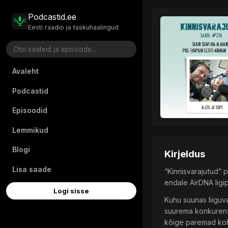
Podcastid.ee
Eesti raadio ja taskuhaalingud
Avaleht
Podcastid
Episoodid
Lemmikud
Blogi
Kirjeldus
Lisa saade
“Kinnisvarajutud” p
endale AirDNA ligip
Logi sisse
Kuhu suunas liiguva
suurema konkurents
kõige paremad koha