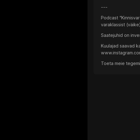
---
Podcast “Kinnisvara
varaklassist (väik
Saatejuhid on inves
Kuulajad saavad ka
www.instagram.com
Toeta meie tegemis