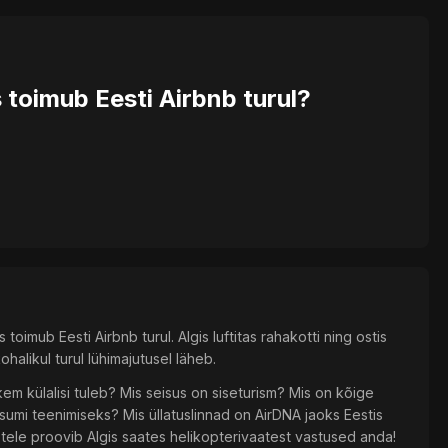
 toimub Eesti Airbnb turul?
toimub Eesti Airbnb turul. Algis luftitas rahakotti ning ostis
halikul turul lühimajutusel läheb.
kem külalisi tuleb? Mis seisus on siseturism? Mis on kõige
sumi teenimiseks? Mis üllatuslinnad on AirDNA jaoks Eestis
tele proovib Algis saates helikopterivaatest vastused anda!