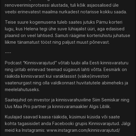
renoveerimisprotsessi alustada, tuli kõik asjaosalised üle
veebi erinevatest maailma nurkadest notarisse kokku saada.
Teise suure kogemusena tuleb saates jutuks Pärnu korteri
lugu, kus Helena tegi ühe suve lühiajalist üüri, aga edasised
plaanid on veel lahtised. Samuti räägime korteriühistu juhatuse
liikme tänamatust tööst ning paljust muust põnevast.
---
Podcast “Kinnisvarajutud” võtab luubi alla Eesti kinnisvaraturu
ning üritab erinevad teemad sügavuti lahti võtta. Eesmärk on
rääkida kinnisvarast kui varaklassist (väike)investori
vaatenurgast ning olla valdkonnast huvitatutele abimeheks ja
meelelahutuseks.
Saatejuhid on investor ja kinnisvarahuviline Siim Semiskar ning
Uus Maa Pro partner ja kinnisvaramaakler Algis Liblik.
Kuulajad saavad kaasa rääkida, küsimusi küsida või saate
kohta tagasisidet anda Facebooki grupis Kinnisvarajutud. Jälgi
meid ka Instagramis: www.instagram.com/kinnisvarajutud/