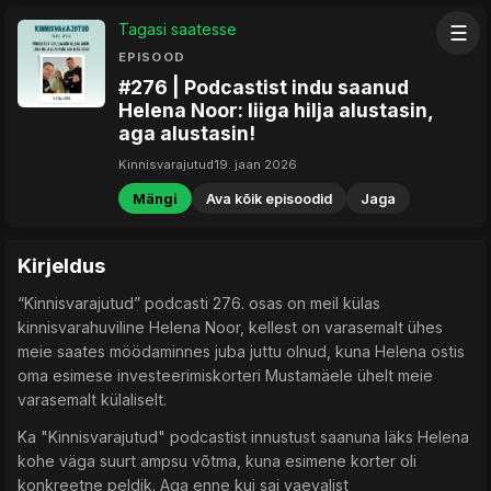
Tagasi saatesse
☰
EPISOOD
#276 | Podcastist indu saanud
Helena Noor: liiga hilja alustasin,
aga alustasin!
Kinnisvarajutud
19. jaan 2026
Mängi
Ava kõik episoodid
Jaga
Kirjeldus
“Kinnisvarajutud” podcasti 276. osas on meil külas
kinnisvarahuviline Helena Noor, kellest on varasemalt ühes
meie saates möödaminnes juba juttu olnud, kuna Helena ostis
oma esimese investeerimiskorteri Mustamäele ühelt meie
varasemalt külaliselt.
Ka "Kinnisvarajutud" podcastist innustust saanuna läks Helena
kohe väga suurt ampsu võtma, kuna esimene korter oli
konkreetne peldik. Aga enne kui sai vaevalist