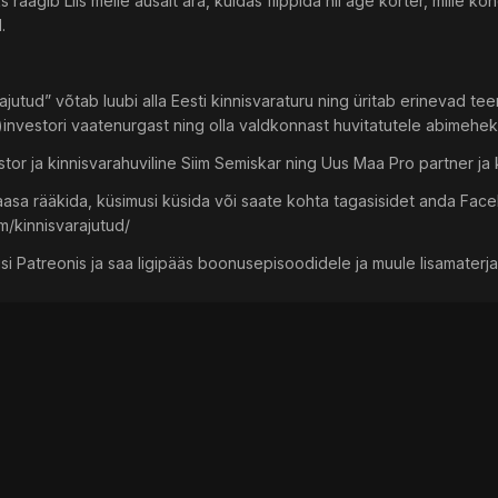
s räägib Liis meile ausalt ära, kuidas flippida nii äge korter, mille 
.
jutud” võtab luubi alla Eesti kinnisvaraturu ning üritab erinevad te
e)investori vaatenurgast ning olla valdkonnast huvitatutele abimehe
tor ja kinnisvarahuviline Siim Semiskar ning Uus Maa Pro partner ja k
asa rääkida, küsimusi küsida või saate kohta tagasisidet anda Faceb
/kinnisvarajutud/
i Patreonis ja saa ligipääs boonusepisoodidele ja muule lisamaterj