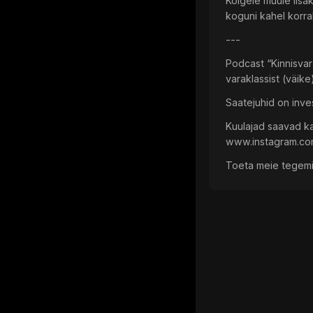
Kõigele muule lisak
koguni kahel korral
---
Podcast “Kinnisvara
varaklassist (väik
Saatejuhid on inves
Kuulajad saavad ka
www.instagram.com
Toeta meie tegemis