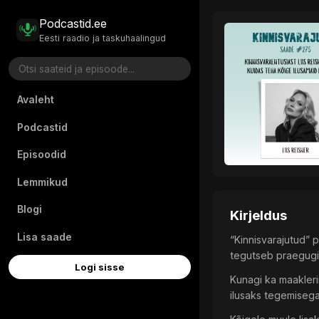
Podcastid.ee
Eesti raadio ja taskuhaalingud
Avaleht
Podcastid
Episoodid
Lemmikud
Blogi
Kirjeldus
Lisa saade
“Kinnisvarajutud” 
tegutseb praegugi 
Logi sisse
Kunagi ka maakleri
ilusaks tegemisega