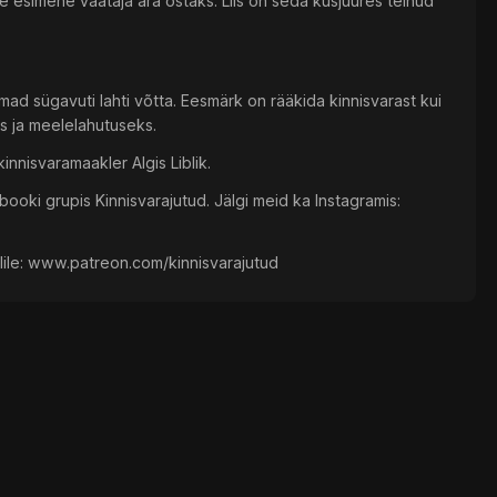
kohe esimene vaataja ära ostaks. Liis on seda kusjuures teinud
emad sügavuti lahti võtta. Eesmärk on rääkida kinnisvarast kui
ks ja meelelahutuseks.
innisvaramaakler Algis Liblik.
ooki grupis Kinnisvarajutud. Jälgi meid ka Instagramis:
alile: www.patreon.com/kinnisvarajutud