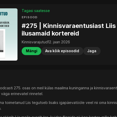
Tagasi saatesse
EPISOOD
#275 | Kinnisvaraentusiast Liis
ilusamaid kortereid
Kinnisvarajutud
12. jaan 2026
Mängi
Ava kõik episoodid
Jaga
podcasti 275. osas on meil külas maailma kuninganna ja kinnisvaraentu
väga erinevatel rinnetel.
na toimetanud Liis tegutseb lisaks igapäevatööle veel nii oma kinnis
.