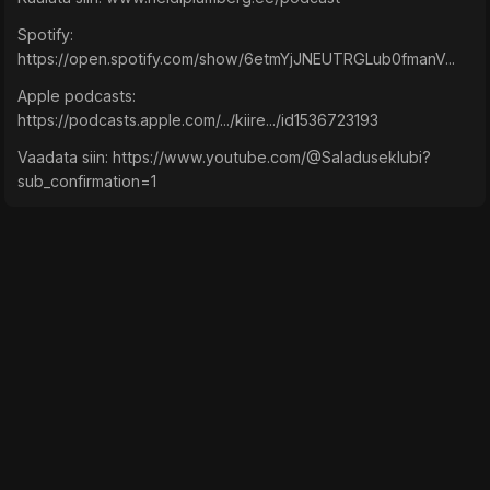
Spotify:
https://open.spotify.com/show/6etmYjJNEUTRGLub0fmanV...
Apple podcasts:
https://podcasts.apple.com/.../kiire.../id1536723193
Vaadata siin: https://www.youtube.com/@Saladuseklubi?
sub_confirmation=1