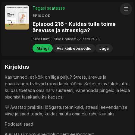
Tagasi saatesse
☰
EPISOOD
Episood 216 - Kuidas tulla toime
ärevuse ja stressiga?
Kiire Elumuutuse Podcast
22. dets 2025
Mängi
Ava kõik episoodid
Jaga
Kirjeldus
Kas tunned, et kõik on liiga palju? Stress, ärevus ja
paanikahood võivad röövida elurõõmu. Selles osas tuleb juttu
kuidas toetada oma närvisüsteemi, vähendada pingeid ja leida
sisemist tasakaalu ka kaoses.
💡 Avastad praktilisi lõõgastustehnikaid, stressi leevendamise
viise ja saad teada, kuidas muuta oma elu rahulikumaks.
Podcasti saad
Kuulata siin: www.heidiplumberg.ee/podcast