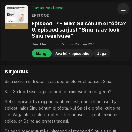
Tagasi saatesse
☰
EPISOOD
Episood 17 - Miks Su sõnum ei tööta?
6. episood sarjast "Sinu haav loob
Sinu reaalsuse"
Kiire Elumuutuse Podcast
25. mai 2026
Mängi
Ava kõik episoodid
Jaga
Kirjeldus
Sinu sõnum ei tööta… sest see ei ole veel päriselt Sina.
Kas Sa lood sisu, aga tunned, et inimesed ei reageeri?
Selles episoodis räägime nähtavusest, enesekindlusest ja
sellest, miks Sinu sõnum ei tööta, kui Sa ei ole täielikult sina
ise. Väga tihti ei ole probleem turunduses — probleem on
selles, et Sa hoiad ennast tagasi.
Sa saad teada: ● miks inimesed ei reageeri Sinu sisule ●