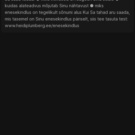
kuidas alateadvus mõjutab Sinu nähtavust ● miks
enesekindlus on tegelikult sõnumi alus Kui Sa tahad aru saada,
mis tasemel on Sinu enesekindlus päriselt, siis tee tasuta test:
www.heidiplumberg.ee/enesekindlus