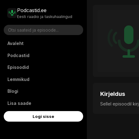
Podcastid.ee
Eesti raadio ja taskuhaalingud
Avaleht
Podcastid
Episoodid
Lemmikud
Blogi
Kirjeldus
Lisa saade
Sellel episoodil ki
Logi sisse