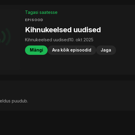
Tagasi saatesse
EPISOOD
Kihnukeelsed uudised
Kihnukeelsed uudised
10. okt 2025
Mängi
Ava kõik episoodid
Jaga
rjeldus puudub.