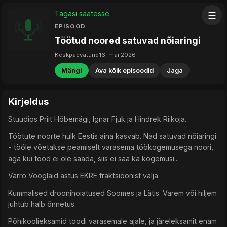
Tagasi saatesse
☰
EPISOOD
Töötud noored satuvad nõiaringi
Keskpäevatund
16. mai 2026
Mängi
Ava kõik episoodid
Jaga
Kirjeldus
Stuudios Priit Hõbemägi, Ignar Fjuk ja Hindrek Riikoja.
Töötute noorte hulk Eestis aina kasvab. Nad satuvad nõiaringi
- tööle võetakse peamiselt varasema töökogemusega noori,
aga kui tööd ei ole saada, siis ei saa ka kogemusi...
Varro Vooglaid astus EKRE fraktsioonist välja.
Kummalised droonihoiatused Soomes ja Lätis. Varem või hiljem
juhtub halb õnnetus.
Põhikoolieksamid toodi varasemale ajale, ja järeleksamit enam