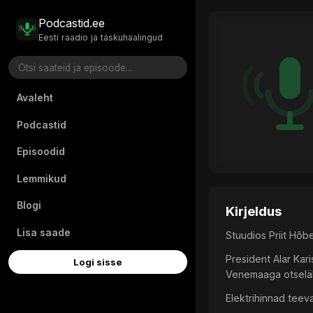
Podcastid.ee
Eesti raadio ja taskuhaalingud
Avaleht
Podcastid
Episoodid
Lemmikud
Blogi
Kirjeldus
Lisa saade
Stuudios Priit Hõbe
President Alar Karis
Logi sisse
Venemaaga otseläb
Elektrihinnad teev