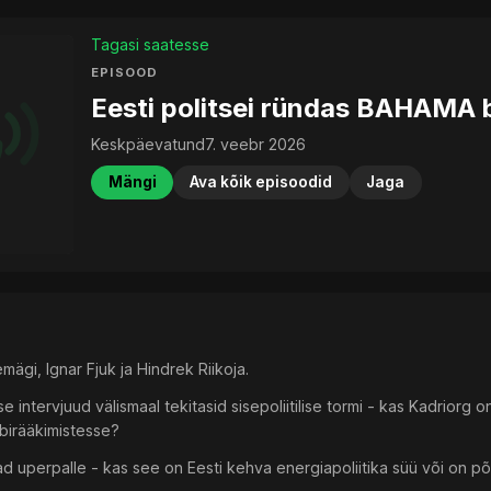
Tagasi saatesse
EPISOOD
Eesti politsei ründas BAHAMA 
Keskpäevatund
7. veebr 2026
Mängi
Ava kõik episoodid
Jaga
mägi, Ignar Fjuk ja Hindrek Riikoja.
e intervjuud välismaal tekitasid sisepoliitilise tormi - kas Kadriorg on
irääkimistesse?
ad uperpalle - kas see on Eesti kehva energiapoliitika süü või on põh