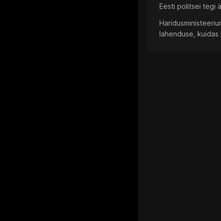
Eesti politsei tegi
Haridusministeeriu
lahenduse, kuidas 