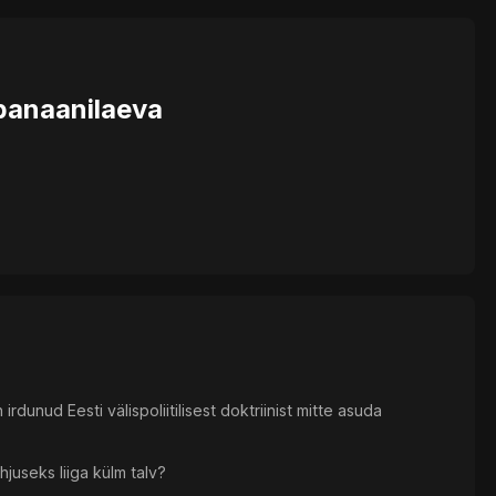
banaanilaeva
 irdunud Eesti välispoliitilisest doktriinist mitte asuda
juseks liiga külm talv?