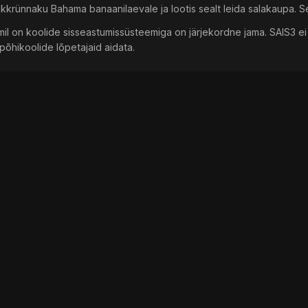
 äkkrünnaku Bahama banaanilaevale ja lootis sealt leida salakaupa. Sed
mil on koolide sisseastumissüsteemiga on järjekordne jama. SAIS3 e
põhikoolide lõpetajaid aidata.