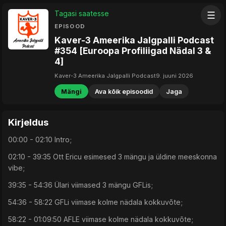
Tagasi saatesse
☰
EPISOOD
Kaver-3 Ameerika Jalgpalli Podcast
#354 [Euroopa Profiliigad Nädal 3 &
4]
Kaver-3 Ameerika Jalgpalli Podcast
9. juuni 2026
Mängi
Ava kõik episoodid
Jaga
Kirjeldus
00:00 - 02:10 Intro;
02:10 - 39:35 Ott Ericu esimesed 3 mängu ja üldine meeskonna
vibe;
39:35 - 54:36 Ülari viimased 3 mängu GFLis;
54:36 - 58:22 GFLi viimase kolme nädala kokkuvõte;
58:22 - 01:09:50 AFLE viimase kolme nädala kokkuvõte;