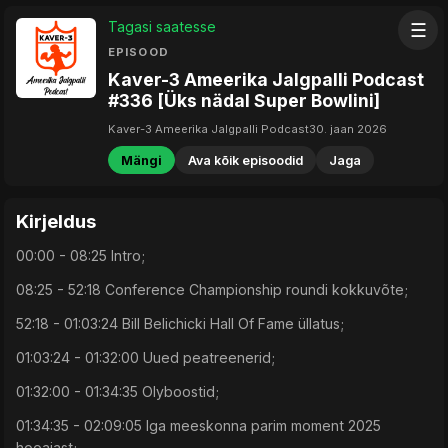
Tagasi saatesse
☰
EPISOOD
Kaver-3 Ameerika Jalgpalli Podcast
#336 [Üks nädal Super Bowlini]
Kaver-3 Ameerika Jalgpalli Podcast
30. jaan 2026
Mängi
Ava kõik episoodid
Jaga
Kirjeldus
00:00 - 08:25 Intro;
08:25 - 52:18 Conference Championship roundi kokkuvõte;
52:18 - 01:03:24 Bill Belichicki Hall Of Fame üllatus;
01:03:24 - 01:32:00 Uued peatreenerid;
01:32:00 - 01:34:35 Olyboostid;
01:34:35 - 02:09:05 Iga meeskonna parim moment 2025
hooajast;