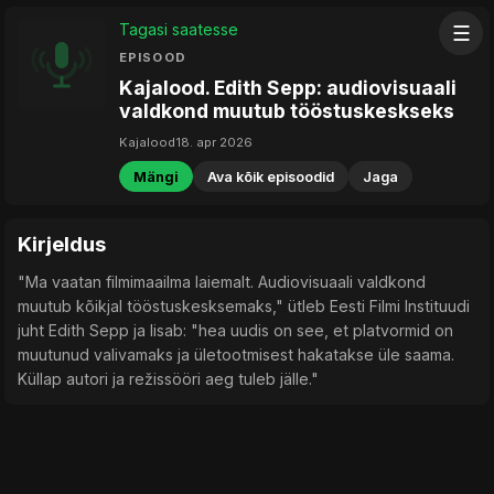
Tagasi saatesse
☰
EPISOOD
Kajalood. Edith Sepp: audiovisuaali
valdkond muutub tööstuskeskseks
Kajalood
18. apr 2026
Mängi
Ava kõik episoodid
Jaga
Kirjeldus
"Ma vaatan filmimaailma laiemalt. Audiovisuaali valdkond
muutub kõikjal tööstuskesksemaks," ütleb Eesti Filmi Instituudi
juht Edith Sepp ja lisab: "hea uudis on see, et platvormid on
muutunud valivamaks ja ületootmisest hakatakse üle saama.
Küllap autori ja režissööri aeg tuleb jälle."