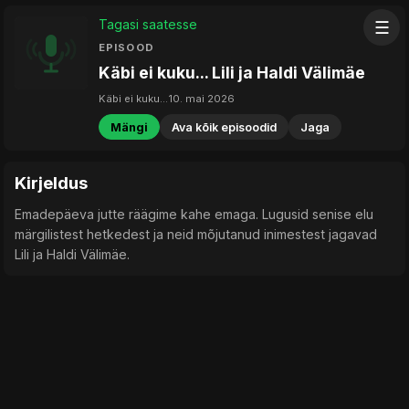
Tagasi saatesse
☰
EPISOOD
Käbi ei kuku... Lili ja Haldi Välimäe
Käbi ei kuku...
10. mai 2026
Mängi
Ava kõik episoodid
Jaga
Kirjeldus
Emadepäeva jutte räägime kahe emaga. Lugusid senise elu
märgilistest hetkedest ja neid mõjutanud inimestest jagavad
Lili ja Haldi Välimäe.