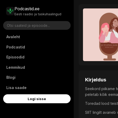
Podcastid.ee
Eesti raadio ja taskuhaalingud
Avaleht
Podcastid
Episoodid
Lemmikud
Blogi
Kirjeldus
Lisa saade
Seekord piikame t
peletab kõik eema
Logi sisse
Toredad lood teiste
⁠SIIT⁠⁠⁠ lingilt ava