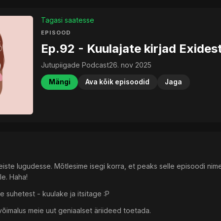
Tagasi saatesse
EPISOOD
Ep.92 - Kuulajate kirjad Exides
Jutupiigade Podcast
26. nov 2025
Mängi
Ava kõik episoodid
Jaga
eiste lugudesse. Mõtlesime isegi korra, et peaks selle episoodi n
le. Haha!
 suhetest - kuulake ja itsitage :P
neb võimalus meie uut geniaalset äriideed toetada.