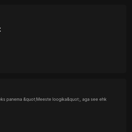
t
imeks panema &quot;Meeste loogika&quot;, aga see ehk