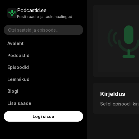
Podcastid.ee
Eesti raadio ja taskuhaalingud
Avaleht
Podcastid
Episoodid
Lemmikud
Blogi
Kirjeldus
Lisa saade
Sellel episoodil ki
Logi sisse