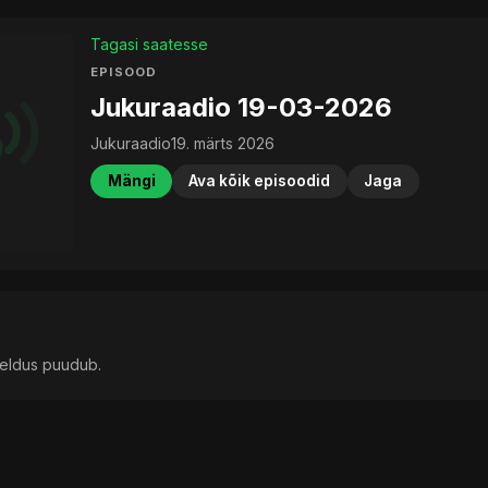
Tagasi saatesse
EPISOOD
Jukuraadio 19-03-2026
Jukuraadio
19. märts 2026
Mängi
Ava kõik episoodid
Jaga
rjeldus puudub.