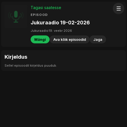
Tagasi saatesse
☰
EPISOOD
Jukuraadio 19-02-2026
Jukuraadio
19. veebr 2026
Mängi
Ava kõik episoodid
Jaga
Kirjeldus
Sellel episoodil kirjeldus puudub.