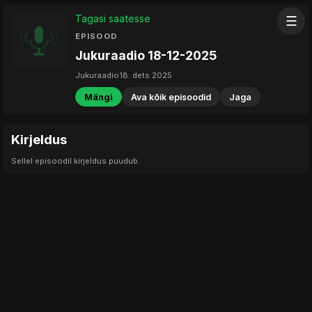
Tagasi saatesse
☰
EPISOOD
Jukuraadio 18-12-2025
Jukuraadio
18. dets 2025
Mängi
Ava kõik episoodid
Jaga
Kirjeldus
Sellel episoodil kirjeldus puudub.