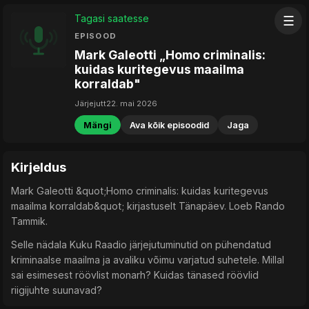
Tagasi saatesse
☰
EPISOOD
Mark Galeotti „Homo criminalis:
kuidas kuritegevus maailma
korraldab"
Järjejutt
22. mai 2026
Mängi
Ava kõik episoodid
Jaga
Kirjeldus
Mark Galeotti &quot;Homo criminalis: kuidas kuritegevus
maailma korraldab&quot; kirjastuselt Tänapäev. Loeb Rando
Tammik.
Selle nädala Kuku Raadio järjejutuminutid on pühendatud
kriminaalse maailma ja avaliku võimu varjatud suhetele. Millal
sai esimesest röövlist monarh? Kuidas tänased röövlid
riigijuhte suunavad?