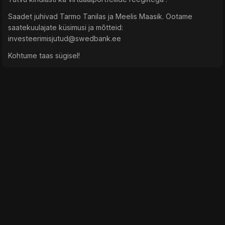
Saadet juhivad Tarmo Tanilas ja Meelis Maasik. Ootame
saatekuulajate küsimusi ja mõtteid:
investeerimisjutud@swedbank.ee
Kohtume taas sügisel!