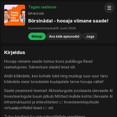
Tagasi saatesse
☰
EPISOOD
Börsinädal - hooaja viimane saade!
Investeerimisjutud
19. juuni 2026
Mängi
Ava kõik episoodid
Jaga
Kirjeldus
Hooaja viimane saade toimus koos publikuga Read
raamatupoes. Salvestuse slaidid leiad siit.
Aitäh kõikidele, kes kohale tulid ning muidugi suur-suur tänu
kõikidele meie toredatele kuulajatele terve hooaja vältel!
Saate peamised teemad: Aktsiaturgude poolaasta ülevaade AI
Investeeringute buum jätkub Mõtted mullide kohta Ülevaate AI
infrastruktuurist ja ettevõtetest 📈 Investeerimisjuttude
virtuaalportfellid leiad 👉 siit.
Tutvu kindlasti ka virtuaalportfellide reeglitega .