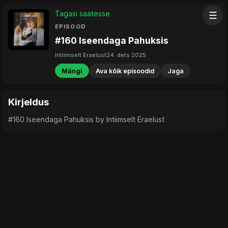
Tagasi saatesse
☰
EPISOOD
#160 Iseendaga Pahuksis
Intiimselt Eraelust
24. dets 2025
Mängi
Ava kõik episoodid
Jaga
Kirjeldus
#160 Iseendaga Pahuksis by Intiimselt Eraelust