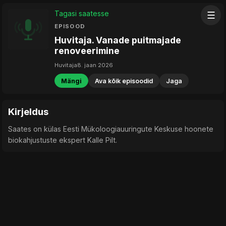
Tagasi saatesse
☰
EPISOOD
Huvitaja. Vanade puitmajade
renoveerimine
Huvitaja
8. jaan 2026
Mängi
Ava kõik episoodid
Jaga
Kirjeldus
Saates on külas Eesti Mükoloogiauuringute Keskuse hoonete
biokahjustuste ekspert Kalle Pilt.