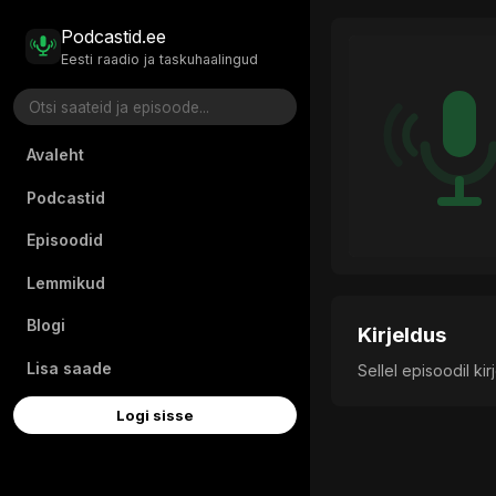
Podcastid.ee
Eesti raadio ja taskuhaalingud
Avaleht
Podcastid
Episoodid
Lemmikud
Blogi
Kirjeldus
Lisa saade
Sellel episoodil ki
Logi sisse