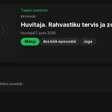
Tagasi saatesse
EPISOOD
Huvitaja. Rahvastiku tervis ja 
Huvitaja
17. juuni 2026
Mängi
Ava kõik episoodid
Jaga
rjeldus puudub.