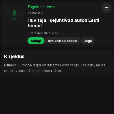
Tagasi saatesse
☰
EPISOOD
Huvitaja. Isejuhtivad autod Eesti
teedel
Huvitaja
26. juuni 2026
Mängi
Ava kõik episoodid
Jaga
Kirjeldus
Mitmed Euroopa riigid on lubamas oma teele Teslasid, milles
on aktiveeritud isejuhtimise režiim.