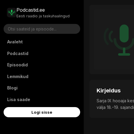
Podcastid.ee
Eesti raadio ja taskuhaalingud
Avaleht
Podcastid
Episoodid
Lemmikud
Blogi
Kirjeldus
Lisa saade
Sarja IX hooaja ke
välja 18.-19. sajan
Logi sisse