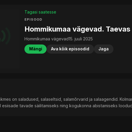
Tagasi saatesse
EPISOOD
Hommikumaa vägevad. Taevas ja
Hommikumaa vägevad
15. juuli 2025
Mängi
Ava kõik episoodid
Jaga
skmes on saladused, salaseltsid, salamõrvarid ja salaagendid. Kolman
dil esiisade tavade säilitamiseks ning kogukonna abistamiseks loodud