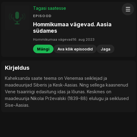
Tagasi saatesse
☰
EPISOOD
Hommikumaa vägevad. Aasia
südames
Hommikumaa vägevad
16. aug 2023
Mängi
Ava kõik episoodid
Jaga
Kirjeldus
Kaheksanda saate teema on Venemaa seiklejad ja
maadeuurijad Siberis ja Kesk-Aasias. Ning sellega kaasnenud
Vene tsaaririigi edasitung idas ja lõunas. Keskmes on
maadeuurija Nikolai Prževalski (1839-88) elulugu ja seiklused
Sise-Aasias.