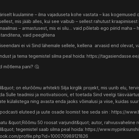
riselt kuulamine – ilma vajaduseta kohe vastata – kas kogemused o
 sellest, mis jääb alles, kui see vaibub – sellest rahutust kraapimis
e maailmas – armastusest, mis ei silu… vaid põletab ego piirid maha 
standitena, vaid peeglitena
seendani ei vii Sind lähemale sellele, kellena arvasid end olevat, va
ust ja tema tegemistel silma peal hoida: https://tagasiendasse.ee
nd mõtlema pani? 🤔
quot; on elurõõmu arhitekti Silja kirglik projekt, mis uurib elu, ter
 Sulle teadmisi ja motivatsiooni, et toetada Sind veelgi täisväärtus
e külalistega ning avasta enda jaoks võimalusi ja viise, kuidas su
odcasti eluteed ja uute osade loomist tee seda siin : https://ww
aamatu &quot;Rõõmu 50 roosat varjundit&quot; autor, rahvusvaheline r
&quot; tegemistel saab silma peal hoida: https://www.mypinksunshin
book.com/profile.php?id=100070989121826