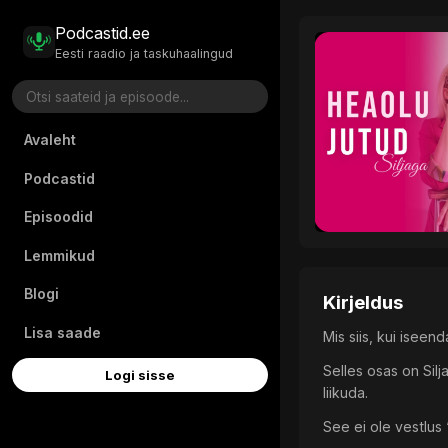
Podcastid.ee
Eesti raadio ja taskuhaalingud
Avaleht
Podcastid
Episoodid
Lemmikud
Blogi
Kirjeldus
Lisa saade
Mis siis, kui iseen
Selles osas on Silj
Logi sisse
liikuda.
See ei ole vestlus