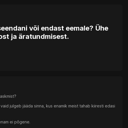
seendani või endast eemale? Ühe
st ja äratundmisest.
laskmist?
, vaid julgeb jääda sinna, kus enamik meist tahab kiiresti edasi
 enam ei põgene.