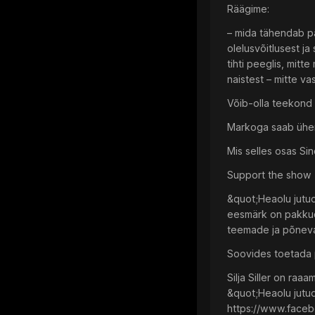
Räägime:
– mida tähendab pä
olelusvõitlusest ja
tihti peeglis, mitt
naistest – mitte va
Võib-olla teekond i
Markoga saab ühend
Mis selles osas Si
Support the show
&quot;Heaolu jutud&
eesmärk on pakkuda
teemade ja põnevat
Soovides toetada p
Silja Siller on ra
&quot;Heaolu jutud
https://www.face