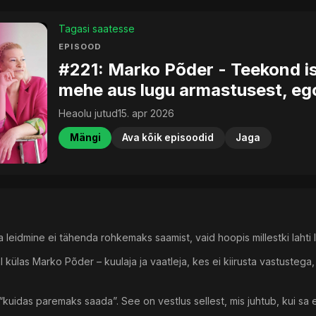
Tagasi saatesse
EPISOOD
#221: Marko Põder - Teekond i
mehe aus lugu armastusest, ego
Heaolu jutud
15. apr 2026
Mängi
Ava kõik episoodid
Jaga
da leidmine ei tähenda rohkemaks saamist, vaid hoopis millestki lahti 
al külas Marko Põder – kuulaja ja vaatleja, kes ei kiirusta vastustega
 “kuidas paremaks saada”. See on vestlus sellest, mis juhtub, kui sa