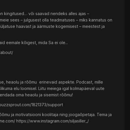
n kingitused… või saavad nendeks alles ajas –
est meie sees – julgusest olla teadmatuses – miks kannatus on
– hüljatuse haavast ja äärmuste kogemisest – meestest ja
id eemale kõigest, mida Sa ei ole...
/about/
vise, heaolu ja rõõmu erinevaid aspekte. Podcast, mille
likuma elu loomisel. Liitu meiega igal kolmapäeval uute
urendada oma heaolu ja sisemist rõõmu!
w.buzzsprout.com/1821373/support
õõmu ja motivatsiooni koolitaja ning joogaõpetaja. Tema ja
e.com/ https://www.instagram.com/siljasiller_/