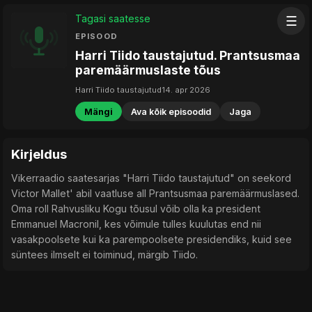
Tagasi saatesse
☰
EPISOOD
Harri Tiido taustajutud. Prantsusmaa
paremäärmuslaste tõus
Harri Tiido taustajutud
14. apr 2026
Mängi
Ava kõik episoodid
Jaga
Kirjeldus
Vikerraadio saatesarjas "Harri Tiido taustajutud" on seekord
Victor Mallet' abil vaatluse all Prantsusmaa paremäärmuslased.
Oma roll Rahvusliku Kogu tõusul võib olla ka president
Emmanuel Macronil, kes võimule tulles kuulutas end nii
vasakpoolsete kui ka parempoolsete presidendiks, kuid see
süntees ilmselt ei toiminud, märgib Tiido.