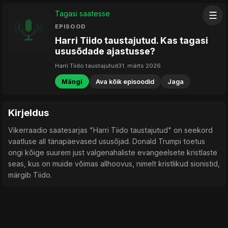
Tagasi saatesse
☰
EPISOOD
Harri Tiido taustajutud. Kas tagasi
ususõdade ajastusse?
Harri Tiido taustajutud
31. märts 2026
Mängi
Ava kõik episoodid
Jaga
Kirjeldus
Vikerraadio saatesarjas "Harri Tiido taustajutud" on seekord
vaatluse all tänapäevased ususõjad. Donald Trumpi toetus
ongi kõige suurem just valgenahaliste evangeelsete kristlaste
seas, kus on muide võimas allhoovus, nimelt kristlikud sionistid,
märgib Tiido.