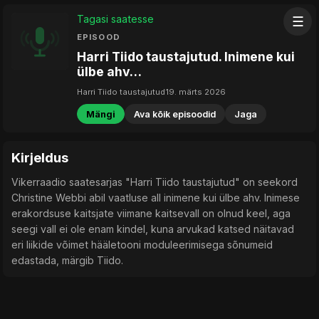
Tagasi saatesse
☰
EPISOOD
Harri Tiido taustajutud. Inimene kui
ülbe ahv…
Harri Tiido taustajutud
19. märts 2026
Mängi
Ava kõik episoodid
Jaga
Kirjeldus
Vikerraadio saatesarjas "Harri Tiido taustajutud" on seekord
Christine Webbi abil vaatluse all inimene kui ülbe ahv. Inimese
erakordsuse kaitsjate viimane kaitsevall on olnud keel, aga
seegi vall ei ole enam kindel, kuna arvukad katsed näitavad
eri liikide võimet hääletooni moduleerimisega sõnumeid
edastada, märgib Tiido.