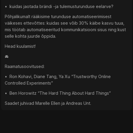
• kuidas jaotada brändi -ja tulemusturunduse eelarve?
Põhjalikumalt rääkisime turunduse automatiseerimisest
väikeses ettevõttes: kuidas see võib 30% käibe kasvu tuua,
mis töötab automatiseeritud kommunikatsiooni sisus ning kust
selle kohta juurde õppida.
Head kuulamist!
🚘
Raamatusoovitused:
• Ron Kohavi, Diane Tang, Ya Xu “Trustworthy Online
Controlled Experiments”
• Ben Horowitz “The Hard Thing About Hard Things”
Saadet juhivad Marelle Ellen ja Andreas Unt.