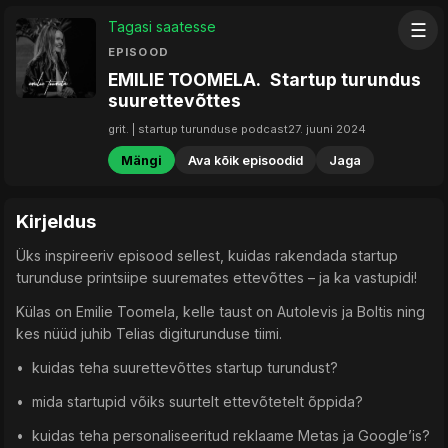
Tagasi saatesse
☰
EPISOOD
EMILIE TOOMELA. Startup turundus
suurettevõttes
grit. | startup turunduse podcast
27. juuni 2024
Mängi
Ava kõik episoodid
Jaga
Kirjeldus
Üks inspireeriv episood sellest, kuidas rakendada startup
turunduse printsiipe suuremates ettevõttes – ja ka vastupidi!
Külas on Emilie Toomela, kelle taust on Autolevis ja Boltis ning
kes nüüd juhib Telias digiturunduse tiimi.
• kuidas teha suurettevõttes startup turundust?
• mida startupid võiks suurtelt ettevõtetelt õppida?
• kuidas teha personaliseeritud reklaame Metas ja Google’is?