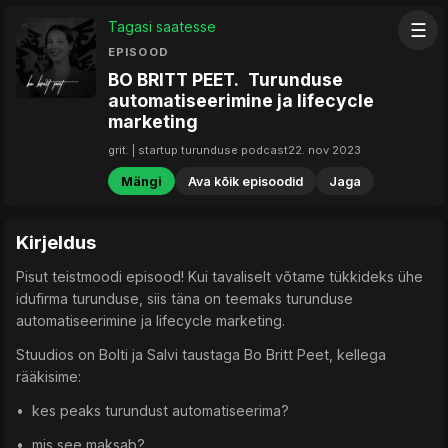
Tagasi saatesse
☰
EPISOOD
BO BRITT PEET. Turunduse
automatiseerimine ja lifecycle
marketing
grit. | startup turunduse podcast
22. nov 2023
Mängi
Ava kõik episoodid
Jaga
Kirjeldus
Pisut teistmoodi episood! Kui tavaliselt võtame tükkideks ühe
idufirma turunduse, siis täna on teemaks turunduse
automatiseerimine ja lifecycle marketing.
Stuudios on Bolti ja Salvi taustaga Bo Britt Peet, kellega
rääkisime:
• kes peaks turundust automatiseerima?
• mis see maksab?