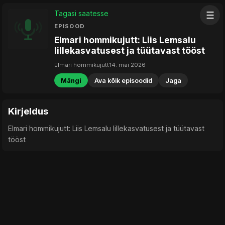
Tagasi saatesse
☰
EPISOOD
Elmari hommikujutt: Liis Lemsalu
lillekasvatusest ja tüütavast tööst
Elmari hommikujutt
14. mai 2026
Mängi
Ava kõik episoodid
Jaga
Kirjeldus
Elmari hommikujutt: Liis Lemsalu lillekasvatusest ja tüütavast
tööst